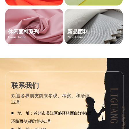
休闲面料系列
新品面料
Casual fabric
New Fabric
联系我们
欢迎各界朋友前来参观、考察、和洽谈
业务
■ 地 址：苏州市吴江区盛泽镇西白洋村(西
环路西侧)润洋路东1号