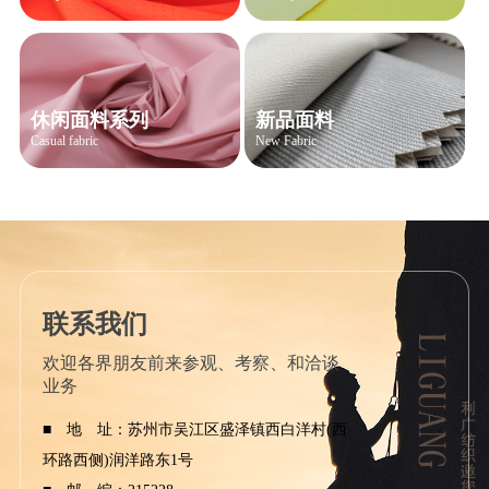
休闲面料系列
新品面料
Casual fabric
New Fabric
联系我们
欢迎各界朋友前来参观、考察、和洽谈
业务
■ 地 址：苏州市吴江区盛泽镇西白洋村(西
环路西侧)润洋路东1号