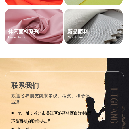
休闲面料系列
新品面料
Casual fabric
New Fabric
联系我们
欢迎各界朋友前来参观、考察、和洽谈
业务
■ 地 址：苏州市吴江区盛泽镇西白洋村(西
环路西侧)润洋路东1号