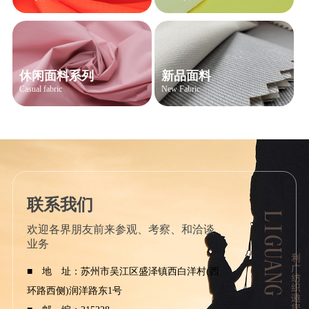
休闲面料系列
新品面料
Casual fabric
New Fabric
联系我们
欢迎各界朋友前来参观、考察、和洽谈
业务
■ 地 址：苏州市吴江区盛泽镇西白洋村(西
环路西侧)润洋路东1号