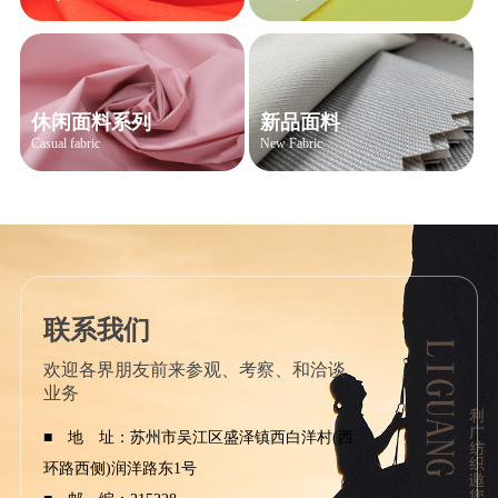
休闲面料系列
新品面料
Casual fabric
New Fabric
联系我们
欢迎各界朋友前来参观、考察、和洽谈
业务
■ 地 址：苏州市吴江区盛泽镇西白洋村(西
环路西侧)润洋路东1号