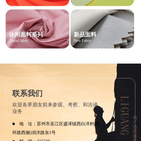
休闲面料系列
新品面料
Casual fabric
New Fabric
联系我们
欢迎各界朋友前来参观、考察、和洽谈
业务
■ 地 址：苏州市吴江区盛泽镇西白洋村(西
环路西侧)润洋路东1号