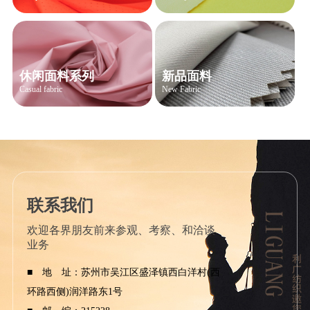
休闲面料系列
新品面料
Casual fabric
New Fabric
联系我们
欢迎各界朋友前来参观、考察、和洽谈
业务
■ 地 址：苏州市吴江区盛泽镇西白洋村(西
环路西侧)润洋路东1号